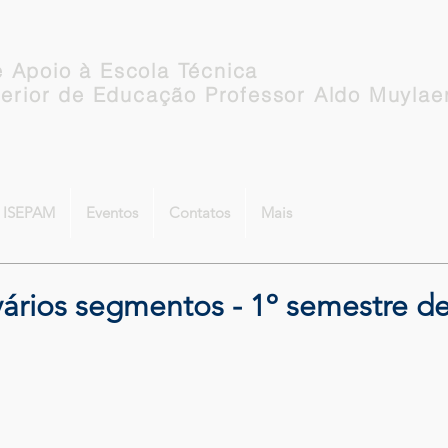
 Apoio à Escola Técnica
perior de Educação Professor Aldo Muylae
o ISEPAM
Eventos
Contatos
Mais
vários segmentos - 1º semestre de