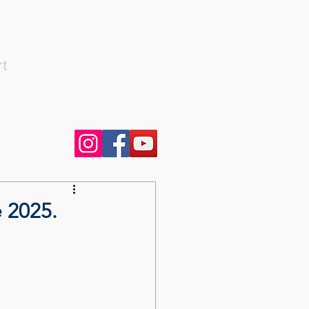
rt
 2025.