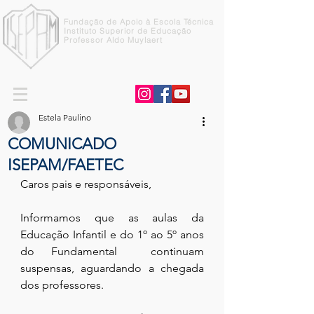
Fundação de Apoio à Escola Técnica
Instituto Superior de Educação
Professor Aldo Muylaert
Estela Paulino
COMUNICADO
ISEPAM/FAETEC
Caros pais e responsáveis,
Informamos que as aulas da 
Educação Infantil e do 1º ao 5º anos 
do Fundamental  continuam 
suspensas, aguardando a chegada 
dos professores.