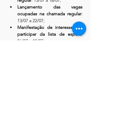
regular
: 13/07 a 18/07;
Lançamento das vagas 
ocupadas na chamada regular
: 
13/07 a 22/07;
Manifestação de interesse em 
participar da lista de espera
: 
06/07 a 18/07;
Disponibilização da lista de 
espera no sistema do Sisu 
Gestão
: 22/07;
Convocação dos candidatos da 
lista de espera
: a partir de 25/07;
Lançamento das vagas 
ocupadas na lista de espera
: 
25/07 a 30/09/2022.
Notícia