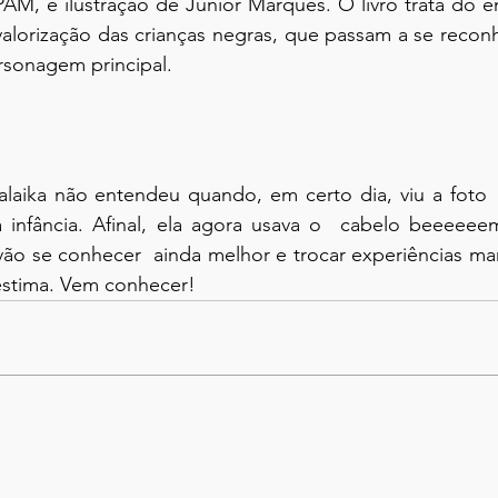
AM, e ilustração de Junior Marques. O livro trata do 
valorização das crianças negras, que passam a se recon
ersonagem principal.
laika não entendeu quando, em certo dia, viu a foto 
infância. Afinal, ela agora usava o  cabelo beeeeeem 
a vão se conhecer  ainda melhor e trocar experiências mar
estima. Vem conhecer!