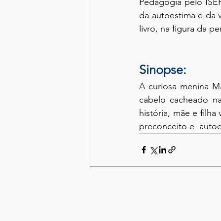
Pedagogia pelo ISEP
da autoestima e da 
livro, na figura da p
Sinopse:
A curiosa menina Ma
cabelo cacheado na 
história, mãe e filh
preconceito e  auto