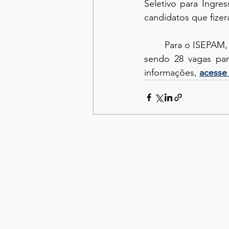
Seletivo para Ingre
candidatos que fize
	Para o ISEPAM, estão disponíveis 84 vagas para o Curso de Licenciatura em Pedagogia, 
sendo 28 vagas par
informações, 
acesse