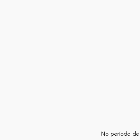
	No período de 15 a 29 de julho de 2024 estarão abertas as inscrições para o Processo 