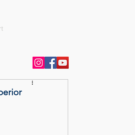
rt
perior