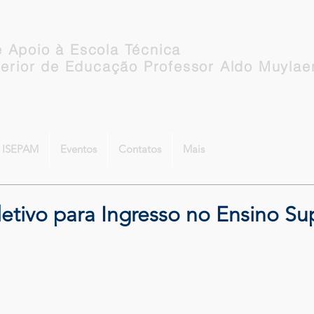
 Apoio à Escola Técnica
perior de Educação Professor Aldo Muylae
o ISEPAM
Eventos
Contatos
Mais
etivo para Ingresso no Ensino Su