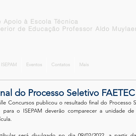
 Apoio à Escola Técnica
perior de Educação Professor Aldo Muylae
o ISEPAM
Eventos
Contatos
Mais
inal do Processo Seletivo FAETEC
lle Concursos publicou o resultado final do Processo S
s para o ISEPAM deverão comparecer a unidade de
cula.
ibular será divulgado no dia 09/02/2022, a partir da