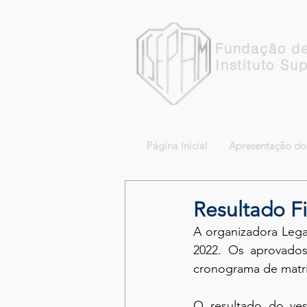
Fundação de
Instituto Su
Página Inicial
Apresentação d
Resultado F
A organizadora Lega
2022. Os aprovado
cronograma de matrí
O resultado do vest